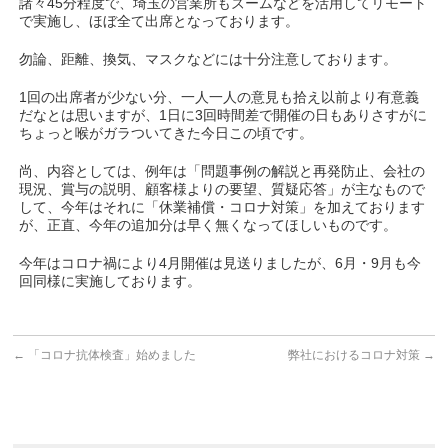
諸々45分程度で、埼玉の営業所もズームなどを活用してリモート
で実施し、ほぼ全て出席となっております。
勿論、距離、換気、マスクなどには十分注意しております。
1回の出席者が少ない分、一人一人の意見も拾え以前より有意義
だなとは思いますが、1日に3回時間差で開催の日もありさすがに
ちょっと喉がガラついてきた今日この頃です。
尚、内容としては、例年は「問題事例の解説と再発防止、会社の
現況、賞与の説明、顧客様よりの要望、質疑応答」が主なもので
して、今年はそれに「休業補償・コロナ対策」を加えております
が、正直、今年の追加分は早く無くなってほしいものです。
今年はコロナ禍により4月開催は見送りましたが、6月・9月も今
回同様に実施しております。
←
「コロナ抗体検査」始めました
弊社におけるコロナ対策
→