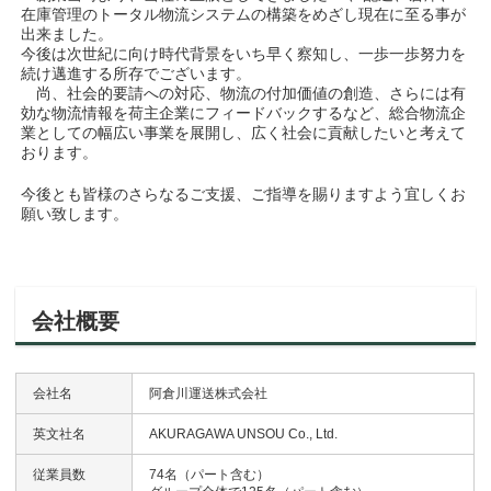
在庫管理のトータル物流システムの構築をめざし現在に至る事が
出来ました。
今後は次世紀に向け時代背景をいち早く察知し、一歩一歩努力を
続け邁進する所存でございます。
尚、社会的要請への対応、物流の付加価値の創造、さらには有
効な物流情報を荷主企業にフィードバックするなど、総合物流企
業としての幅広い事業を展開し、広く社会に貢献したいと考えて
おります。
今後とも皆様のさらなるご支援、ご指導を賜りますよう宜しくお
願い致します。
会社概要
会社名
阿倉川運送株式会社
英文社名
AKURAGAWA UNSOU Co., Ltd.
従業員数
74名（パート含む）