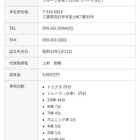
グループ全体で125名（パート含む）
本社所在地
〒510-0013
三重県四日市市富士町7番33号
TEL
059-331-5594(代)
FAX
059-331-1001
設立年月日
昭和32年1月12日
代表取締役
上村 敦暢
資本金
4,860万円
車両台数
トラクタ 25台
トレーラ（台車） 25台
15t車 44台
9t車 7台
7t車 4台
7tユニック車 1台
4t車 5台
2t車 1台
その他 4台