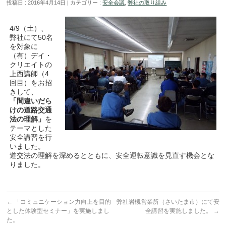
投稿日 : 2016年4月14日
カテゴリー :
安全会議
,
弊社の取り組み
4/9（土）、
弊社にて50名
を対象に
（有）デイ・
クリエイトの
上西講師（4
回目）をお招
きして、
「間違いだら
けの道路交通
法の理解」
を
テーマとした
安全講習を行
いました。
道交法の理解を深めるとともに、安全運転意識を見直す機会とな
りました。
←
「コミュニケーション力向上を目的
弊社岩槻営業所（さいたま市）にて安
とした体験型セミナー」を実施しまし
全講習を実施しました。
→
た。